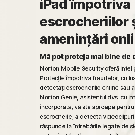
iPad împotriva
escrocheriilor ș
amenințări onli
Mă pot proteja mai bine de 
Norton Mobile Security oferă intelig
Protecție împotriva fraudelor, cu i
detectați escrocheriile online sau 
Norton Genie, asistentul dvs. cu inte
încorporată, vă stă aproape pentru
escrocherie, a detecta videoclipu
răspunde la întrebările legate de si