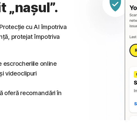
t „nașul”.
Protecție cu AI împotriva
nță, protejat împotriva
e escrocheriile online
i videoclipuri
vă oferă recomandări în