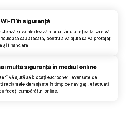
e Wi-Fi în siguranță
ectează și vă alertează atunci când o rețea la care vă
riculoasă sau atacată, pentru a vă ajuta să vă protejați
 și financiare.
mai multă siguranță în mediul online
†
ser
vă ajută să blocați escrocherii avansate de
ți reclamele deranjante în timp ce navigați, efectuați
au faceți cumpărături online.
alendarul