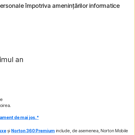
 personale împotriva amenințărilor informatice
imul an
de
oirea.
nament de mai jos.*
uxe
și
Norton 360 Premium
include, de asemenea, Norton Mobile