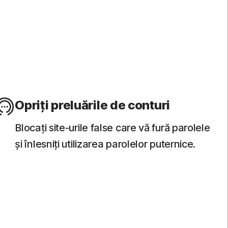
le din Calendarul iOS, care conțin linkuri riscante ce pot
ile.
Opriți preluările de conturi
Blocați site-urile false care vă fură parolele
și înlesniți utilizarea parolelor puternice.