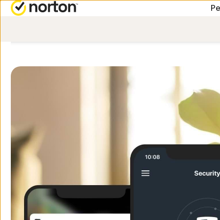
Pe
ABONAMENTE-ALL-IN-
OBȚIN
Norton 360 Premium
Asiste
Norton 360 Deluxe
Norton 360 Standard
Norton 360 for Gamers
Toate produsele și servi