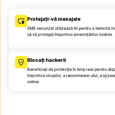
Protejați-vă mesajele
SMS securizat utilizează AI pentru a detecta m
să vă protejați împotriva amenințărilor mobile.
Blocați hackerii
Beneficiați de protecție în timp real pentru disp
împotriva virușilor, a ransomware-ului, a spywar
online.
Primiți rapoarte privind dispozitivu