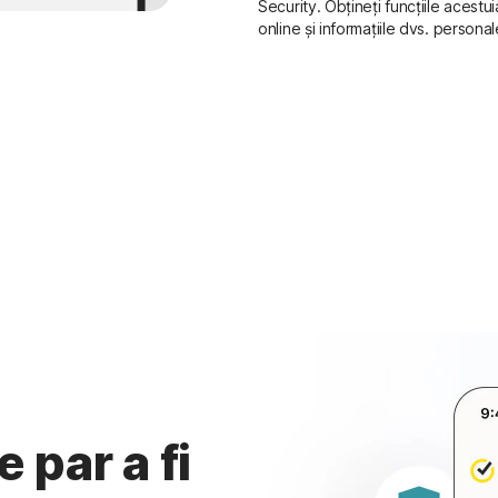
Security. Obțineți funcțiile acestu
online și informațiile dvs. personal
 par a fi