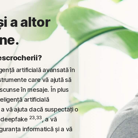
i a altor
ne.
escrocherii?
ență artificială avansată în
nstrumente care vă ajută să
ascunse în mesaje. În plus
ligență artificială
 a vă ajuta dacă suspectați o
23,33
ri deepfake
, a vă
guranța informatică și a vă