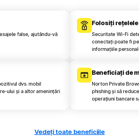
Folosiți rețelel
esajele false, ajutându-vă
Securitate Wi-Fi det
conectați poate fi pe
informațiile personale
Beneficiați de 
ozitivul dvs. mobil
Norton Private Brow
e-ului și a altor amenințări
phishing și să reduce
operațiuni bancare s
Vedeți toate beneficiile
l
Securizați-vă c