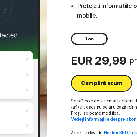
Protejați informațiile
mobile.
1 an
EUR 29,99
pr
Cumpără acum
Se reînnoiește automat la prețul 
{ar}/an, dacă nu se anulează reînn
Prețul se poate modifica.
Vedeți informațiile despre abo
Achiziția dvs. de
Norton 360 Del