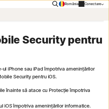
Căutare
România
Conectare
NȚIALITATE
PN
bile Security pentru
Informații cont
Informații de facturare
-ul iPhone sau iPad împotriva amenințărilor
Reînnoire
obile Security pentru iOS.
Istoric comenzi
le înainte să atace cu Protecție împotriva
Introduceți cheia de produs
vul iOS împotriva amenințărilor informatice.