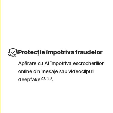
Vedeți o analiză pe 30 de zile a rețelelor Wi-Fi,
vulnerabilităților dispozitivelor și a aplicațiilor
Protecție împotriva fraudelor
Apărare cu AI împotriva escrocheriilor
online din mesaje sau videoclipuri
23, 33
deepfake
.