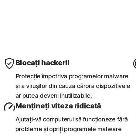
 a site-urilor web, a
Identificați invitații
 riscante scanate anterior.
compromite informați
Blocați hackerii
Protecție împotriva programelor malware
și a virușilor din cauza cărora dispozitivele
ar putea deveni inutilizabile.
Mențineți viteza ridicată
Ajutați-vă computerul să funcționeze fără
probleme și opriți programele malware