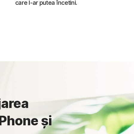
care l-ar putea încetini.
jarea
iPhone și