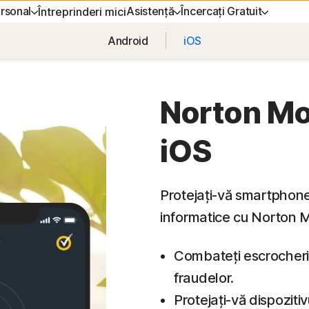
rsonal
Asistență
Încercați Gratuit
Întreprinderi mici
Android
iOS
ONE
EȚI ASISTENȚĂ
SECURITATE DISPOZITIV
ÎNCERCAȚI GRATUIT
ÎNVĂȚAȚI
CONFIDE
nță clienți
Norton AntiVirus Plus
Versiuni gratuite
Cum se reînnoiește
Norton V
Norton Mo
Norton Mobile Security pentru
iOS
Android™
Norton Mobile Security pentru
iOS™
Protejați-vă smartphone
informatice cu Norton M
Combateți escrocherii
ciile
fraudelor.
Protejați-vă dispoziti