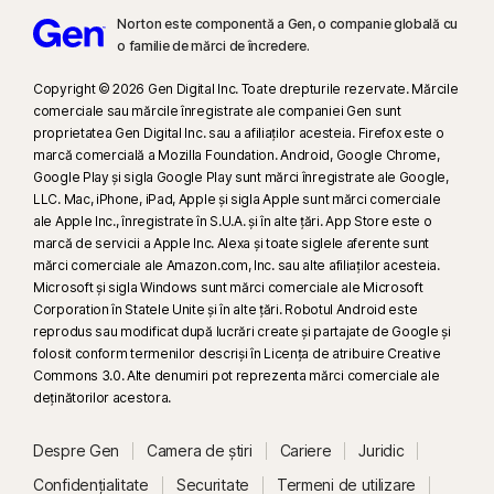
Norton este componentă a Gen, o companie globală cu
9
Pe baza unui test al altor opt produse VPN de top selectate de Gen din
o familie de mărci de încredere.
raportul despre Parametri de referință pentru performanțele produselor
VPN, realizat de PassMark Software, la cererea Gen, în noiembrie 2023.
Copyright © 2026 Gen Digital Inc. Toate drepturile rezervate. Mărcile
comerciale sau mărcile înregistrate ale companiei Gen sunt
proprietatea Gen Digital Inc. sau a afiliaților acesteia. Firefox este o
16
Pentru a suprima majoritatea alertelor pentru Windows, trebuie să fie
marcă comercială a Mozilla Foundation. Android, Google Chrome,
utilizat modul ecran complet.
Google Play și sigla Google Play sunt mărci înregistrate ale Google,
LLC. Mac, iPhone, iPad, Apple și sigla Apple sunt mărci comerciale
ale Apple Inc., înregistrate în S.U.A. și în alte țări. App Store este o
23
Protecția automată împotriva deepfake funcționează doar pentru
marcă de servicii a Apple Inc. Alexa și toate siglele aferente sunt
videoclipuri în limba engleză, pe platformele video/rețelele de socializare
mărci comerciale ale Amazon.com, Inc. sau alte afiliaților acesteia.
acceptate; pe celelalte platforme, folosiți scanarea manuală. Necesită
Microsoft și sigla Windows sunt mărci comerciale ale Microsoft
Windows 11 sau o versiune ulterioară și un browser acceptat. În plus,
Corporation în Statele Unite și în alte țări. Robotul Android este
detecția automată necesită un PC AI (CPU de minimum 8 nuclee
reprodus sau modificat după lucrări create și partajate de Google și
folosit conform termenilor descriși în Licența de atribuire Creative
Qualcomm sau Intel, 16 GB RAM) sau un PC non-AI (CPU de minimum 6
Commons 3.0. Alte denumiri pot reprezenta mărci comerciale ale
nuclee de la orice marcă, 16 GB RAM). Pe PC-urile non-AI cu CPU de
deţinătorilor acestora.
minimum 4 nuclee, 8 GB RAM, este disponibilă doar scanarea manuală.
Pentru detalii complete, consultați
Norton.com/deepfakesupport
.
Despre Gen
Camera de știri
Cariere
Juridic
Confidențialitate
Securitate
Termeni de utilizare
33
Funcția Protecție împotriva deepfake din asistentul cu AI Norton Genie