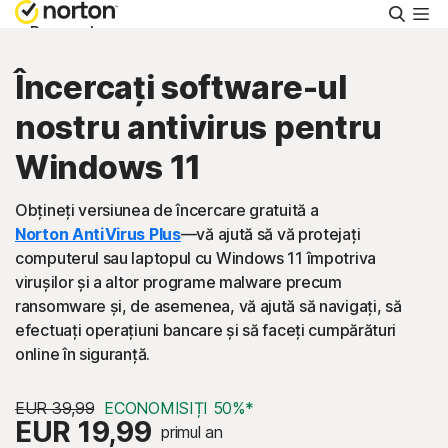
Căuta
Personal
Încercați software-ul
Întreprinderi mici
nostru antivirus pentru
Windows 11
Asistență
Obțineți versiunea de încercare gratuită a
Încercați Gratuit
Norton AntiVirus Plus
—vă ajută să vă protejați
computerul sau laptopul cu Windows 11 împotriva
virușilor și a altor programe malware precum
România
ransomware și, de asemenea, vă ajută să navigați, să
efectuați operațiuni bancare și să faceți cumpărături
online în siguranță.
Conectare
EUR 39,99
ECONOMISIȚI 50%*
EUR 19,99
primul an