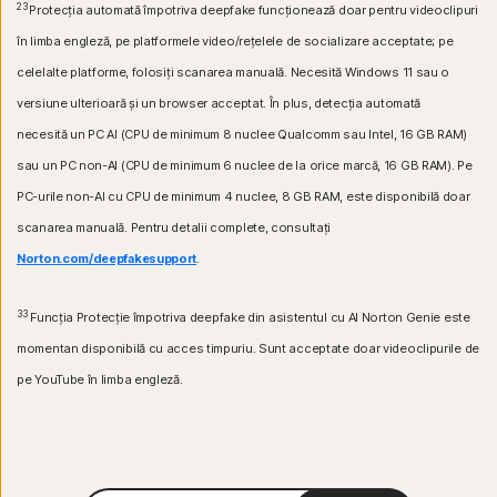
23
Protecția automată împotriva deepfake funcționează doar pentru videoclipuri
în limba engleză, pe platformele video/rețelele de socializare acceptate; pe
celelalte platforme, folosiți scanarea manuală. Necesită Windows 11 sau o
versiune ulterioară și un browser acceptat. În plus, detecția automată
necesită un PC AI (CPU de minimum 8 nuclee Qualcomm sau Intel, 16 GB RAM)
sau un PC non-AI (CPU de minimum 6 nuclee de la orice marcă, 16 GB RAM). Pe
PC-urile non-AI cu CPU de minimum 4 nuclee, 8 GB RAM, este disponibilă doar
scanarea manuală. Pentru detalii complete, consultați
Norton.com/deepfakesupport
.
33
Funcția Protecție împotriva deepfake din asistentul cu AI Norton Genie este
momentan disponibilă cu acces timpuriu. Sunt acceptate doar videoclipurile de
pe YouTube în limba engleză.