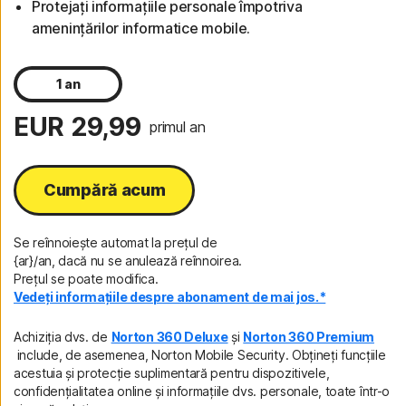
Protejați informațiile personale împotriva
amenințărilor informatice mobile.
1 an
EUR 29,99
primul an
Cumpără acum
Se reînnoiește automat la prețul de
{ar}/an, dacă nu se anulează reînnoirea.
Prețul se poate modifica.
Vedeți informațiile despre abonament de mai jos.*
Achiziția dvs. de
Norton 360 Deluxe
și
Norton 360 Premium
include, de asemenea, Norton Mobile Security. Obțineți funcțiile
acestuia și protecție suplimentară pentru dispozitivele,
confidențialitatea online și informațiile dvs. personale, toate într-o