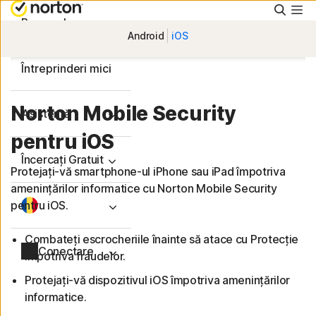
Căuta
Personal
Android
iOS
Întreprinderi mici
Norton Mobile Security
Asistență
pentru iOS
Încercați Gratuit
Protejați-vă smartphone-ul iPhone sau iPad împotriva
amenințărilor informatice cu Norton Mobile Security
pentru iOS.
Combateți escrocheriile înainte să atace cu Protecție
Conectare
împotriva fraudelor.
Protejați-vă dispozitivul iOS împotriva amenințărilor
informatice.