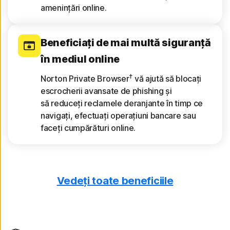
amenințări online.
Beneficiați de mai multă siguranță
în mediul online
†
Norton Private Browser
vă ajută să blocați
escrocherii avansate de phishing și
să reduceți reclamele deranjante în timp ce
navigați, efectuați operațiuni bancare sau
faceți cumpărături online.
Vedeți toate beneficiile
Primiți rapoarte privind
dispozitivul
Vedeți o analiză pe 30 de zile a rețelelor Wi-