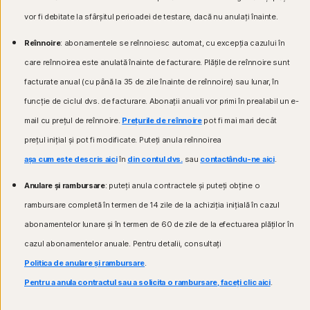
vor fi debitate la sfârșitul perioadei de testare, dacă nu anulați înainte.
Reînnoire
: abonamentele se reînnoiesc automat, cu excepția cazului în
care reînnoirea este anulată înainte de facturare. Plățile de reînnoire sunt
facturate anual (cu până la 35 de zile înainte de reînnoire) sau lunar, în
funcție de ciclul dvs. de facturare. Abonații anuali vor primi în prealabil un e-
mail cu prețul de reînnoire.
Prețurile de reînnoire
pot fi mai mari decât
prețul inițial și pot fi modificate. Puteți anula reînnoirea
așa cum este descris aici
în
din contul dvs.
sau
contactându-ne aici
.
Anulare și rambursare
: puteți anula contractele și puteți obține o
rambursare completă în termen de 14 zile de la achiziția inițială în cazul
abonamentelor lunare și în termen de 60 de zile de la efectuarea plăților în
cazul abonamentelor anuale. Pentru detalii, consultați
Politica de anulare și rambursare
.
Pentru a anula contractul sau a solicita o rambursare, faceți clic aici
.