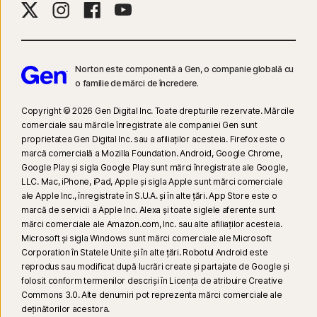
Norton este componentă a Gen, o companie globală cu
o familie de mărci de încredere.
Copyright © 2026 Gen Digital Inc. Toate drepturile rezervate. Mărcile
comerciale sau mărcile înregistrate ale companiei Gen sunt
proprietatea Gen Digital Inc. sau a afiliaților acesteia. Firefox este o
marcă comercială a Mozilla Foundation. Android, Google Chrome,
Google Play și sigla Google Play sunt mărci înregistrate ale Google,
LLC. Mac, iPhone, iPad, Apple și sigla Apple sunt mărci comerciale
ale Apple Inc., înregistrate în S.U.A. și în alte țări. App Store este o
marcă de servicii a Apple Inc. Alexa și toate siglele aferente sunt
mărci comerciale ale Amazon.com, Inc. sau alte afiliaților acesteia.
Microsoft și sigla Windows sunt mărci comerciale ale Microsoft
Corporation în Statele Unite și în alte țări. Robotul Android este
reprodus sau modificat după lucrări create și partajate de Google și
folosit conform termenilor descriși în Licența de atribuire Creative
Commons 3.0. Alte denumiri pot reprezenta mărci comerciale ale
deţinătorilor acestora.