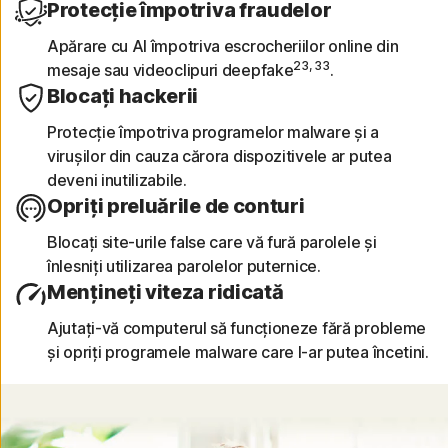
Fi, a site-urilor web, a vulnerabilităților
Protecție împotriva fraudelor
dispozitivelor și a aplicațiilor riscante scanate
Apărare cu AI împotriva escrocheriilor online din
anterior.
23, 33
mesaje sau videoclipuri deepfake
.
Blocați hackerii
Securizați-vă calendarul
Protecție împotriva programelor malware și a
virușilor din cauza cărora dispozitivele ar putea
Identificați invitațiile din Calendarul iOS, care
deveni inutilizabile.
conțin linkuri riscante ce pot compromite
Opriți preluările de conturi
informațiile.
Blocați site-urile false care vă fură parolele și
înlesniți utilizarea parolelor puternice.
Mențineți viteza ridicată
Ajutați-vă computerul să funcționeze fără probleme
și opriți programele malware care l-ar putea încetini.