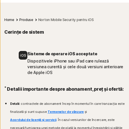
Home
Produse
Norton Mobile Security pentru iOS
Cerințe de sistem
Sisteme de operare iOS acceptate
Dispozitivele iPhone sau iPad care rulează
versiunea curentă și cele două versiuni anterioare
de Apple iOS
*
Detalii importante despre abonament, preț și ofertă:
Detalii
: contractele de abonament încep în momentul în care tranzacția este
finalizată și sunt supuse
Termenelor de vânzare
și
Acordului de licență și servicii
. În cazul versiunilor de încercare, este
necesară furnizarea unei metode de plată la momentul înregistrării și plățile