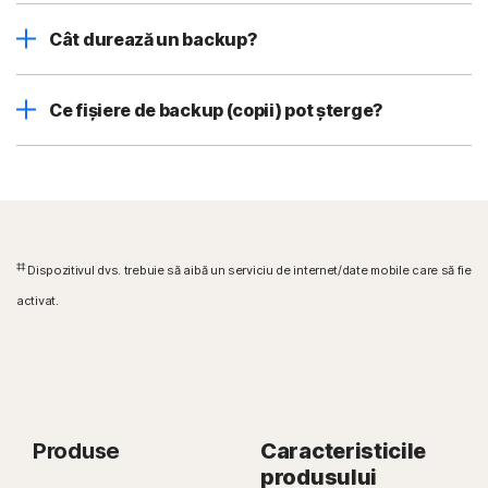
Cât durează un backup?
Ce fișiere de backup (copii) pot șterge?
‡‡
Dispozitivul dvs. trebuie să aibă un serviciu de internet/date mobile care să fie
activat.
Produse
Caracteristicile
produsului