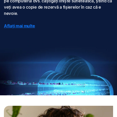
pe computerul dvs. câștigați liniște sufletească, știind că
veți avea o copie de rezervă a fișierelor în caz că e
nevoie.
Aflați mai multe