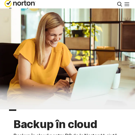
Căuta
Personal
Întreprinderi mici
Asistență
Încercați Gratuit
România
Conectare
Backup în cloud