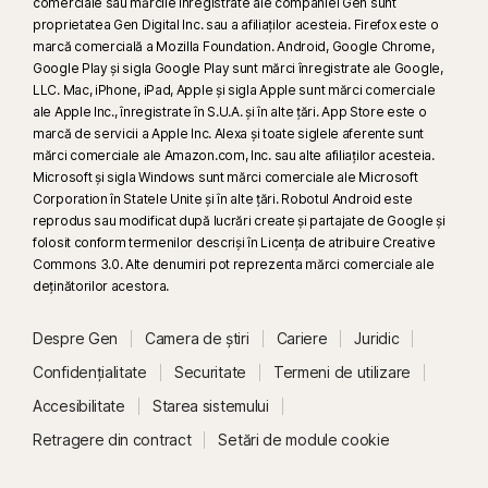
comerciale sau mărcile înregistrate ale companiei Gen sunt
proprietatea Gen Digital Inc. sau a afiliaților acesteia. Firefox este o
marcă comercială a Mozilla Foundation. Android, Google Chrome,
Google Play și sigla Google Play sunt mărci înregistrate ale Google,
LLC. Mac, iPhone, iPad, Apple și sigla Apple sunt mărci comerciale
ale Apple Inc., înregistrate în S.U.A. și în alte țări. App Store este o
marcă de servicii a Apple Inc. Alexa și toate siglele aferente sunt
mărci comerciale ale Amazon.com, Inc. sau alte afiliaților acesteia.
Microsoft și sigla Windows sunt mărci comerciale ale Microsoft
Corporation în Statele Unite și în alte țări. Robotul Android este
reprodus sau modificat după lucrări create și partajate de Google și
folosit conform termenilor descriși în Licența de atribuire Creative
Commons 3.0. Alte denumiri pot reprezenta mărci comerciale ale
deţinătorilor acestora.
Despre Gen
Camera de știri
Cariere
Juridic
Confidențialitate
Securitate
Termeni de utilizare
Accesibilitate
Starea sistemului
Retragere din contract
Setări de module cookie