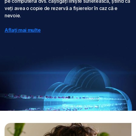
pe computerul dvs. câștigați liniște sufletească, știind că
veți avea o copie de rezervă a fișierelor în caz că e
nevoie.
Aflați mai multe