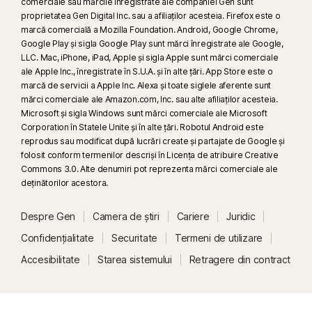
comerciale sau mărcile înregistrate ale companiei Gen sunt
proprietatea Gen Digital Inc. sau a afiliaților acesteia. Firefox este o
marcă comercială a Mozilla Foundation. Android, Google Chrome,
Google Play și sigla Google Play sunt mărci înregistrate ale Google,
LLC. Mac, iPhone, iPad, Apple și sigla Apple sunt mărci comerciale
ale Apple Inc., înregistrate în S.U.A. și în alte țări. App Store este o
marcă de servicii a Apple Inc. Alexa și toate siglele aferente sunt
mărci comerciale ale Amazon.com, Inc. sau alte afiliaților acesteia.
Microsoft și sigla Windows sunt mărci comerciale ale Microsoft
Corporation în Statele Unite și în alte țări. Robotul Android este
reprodus sau modificat după lucrări create și partajate de Google și
folosit conform termenilor descriși în Licența de atribuire Creative
Commons 3.0. Alte denumiri pot reprezenta mărci comerciale ale
deţinătorilor acestora.
Despre Gen
Camera de știri
Cariere
Juridic
Confidențialitate
Securitate
Termeni de utilizare
Accesibilitate
Starea sistemului
Retragere din contract