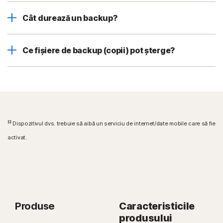
Cât durează un backup?
Ce fișiere de backup (copii) pot șterge?
‡‡
Dispozitivul dvs. trebuie să aibă un serviciu de internet/date mobile care să fie
activat.
Produse
Caracteristicile
produsului