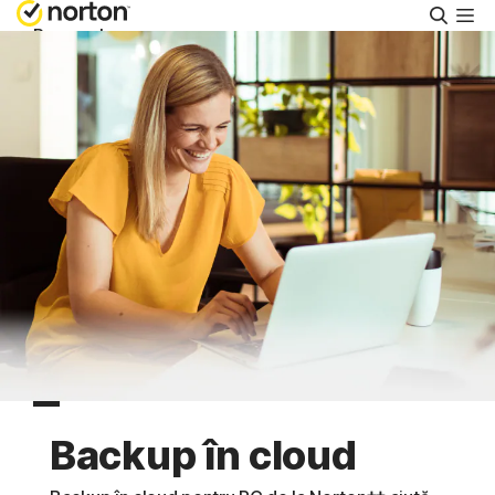
Căuta
Personal
Întreprinderi mici
Asistență
Încercați Gratuit
România
Conectare
Backup în cloud