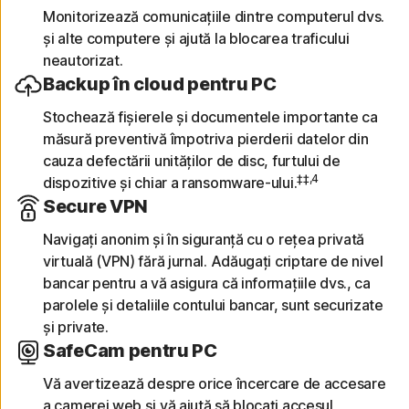
Monitorizează comunicațiile dintre computerul dvs.
și alte computere și ajută la blocarea traficului
neautorizat.
Backup în cloud pentru PC
Stochează fișierele și documentele importante ca
măsură preventivă împotriva pierderii datelor din
cauza defectării unităților de disc, furtului de
‡‡,4
dispozitive și chiar a ransomware-ului.
Secure VPN
Navigați anonim și în siguranță cu o rețea privată
virtuală (VPN) fără jurnal. Adăugați criptare de nivel
bancar pentru a vă asigura că informațiile dvs., ca
parolele și detaliile contului bancar, sunt securizate
și private.
SafeCam pentru PC
Vă avertizează despre orice încercare de accesare
a camerei web și vă ajută să blocați accesul