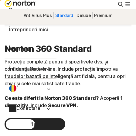
Căuta
Personal
AntiVirus Plus
Standard
Deluxe
Premium
Întreprinderi mici
Norton 360 Standard
Asistență
Protecție completă pentru dispozitivele dvs. și
Încercați Gratuit
confidențialitate online. Include protecție împotriva
fraudelor bazată pe inteligență artificială, pentru a opri
chiar și cele mai sofisticate fraude.
Ce este diferit la Norton 360 Standard?
Acoperă
1
dispozitiv
, include
Secure VPN.
Conectare
1 an