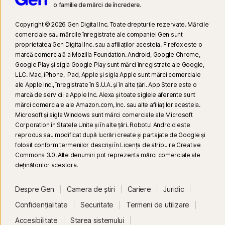
Pe baza unui test al altor opt produse VPN de top selectate de Gen din
o familie de mărci de încredere.
raportul despre Parametri de referință pentru performanțele produselor
VPN, realizat de PassMark Software, la cererea Gen, în noiembrie 2023.
Copyright © 2026 Gen Digital Inc. Toate drepturile rezervate. Mărcile
comerciale sau mărcile înregistrate ale companiei Gen sunt
proprietatea Gen Digital Inc. sau a afiliaților acesteia. Firefox este o
16
Pentru a suprima majoritatea alertelor pentru Windows, trebuie să fie
marcă comercială a Mozilla Foundation. Android, Google Chrome,
utilizat modul ecran complet.
Google Play și sigla Google Play sunt mărci înregistrate ale Google,
LLC. Mac, iPhone, iPad, Apple și sigla Apple sunt mărci comerciale
ale Apple Inc., înregistrate în S.U.A. și în alte țări. App Store este o
23
Protecția automată împotriva deepfake funcționează doar pentru
marcă de servicii a Apple Inc. Alexa și toate siglele aferente sunt
videoclipuri în limba engleză, pe platformele video/rețelele de socializare
mărci comerciale ale Amazon.com, Inc. sau alte afiliaților acesteia.
acceptate; pe celelalte platforme, folosiți scanarea manuală. Necesită
Microsoft și sigla Windows sunt mărci comerciale ale Microsoft
Windows 11 sau o versiune ulterioară și un browser acceptat. În plus,
Corporation în Statele Unite și în alte țări. Robotul Android este
detecția automată necesită un PC AI (CPU de minimum 8 nuclee
reprodus sau modificat după lucrări create și partajate de Google și
folosit conform termenilor descriși în Licența de atribuire Creative
Qualcomm sau Intel, 16 GB RAM) sau un PC non-AI (CPU de minimum 6
Commons 3.0. Alte denumiri pot reprezenta mărci comerciale ale
nuclee de la orice marcă, 16 GB RAM). Pe PC-urile non-AI cu CPU de
deţinătorilor acestora.
minimum 4 nuclee, 8 GB RAM, este disponibilă doar scanarea manuală.
Pentru detalii complete, consultați
Norton.com/deepfakesupport
.
Despre Gen
Camera de știri
Cariere
Juridic
Confidențialitate
Securitate
Termeni de utilizare
33
Funcția Protecție împotriva deepfake din asistentul cu AI Norton Genie
este momentan disponibilă cu acces timpuriu. Sunt acceptate doar
Accesibilitate
Starea sistemului