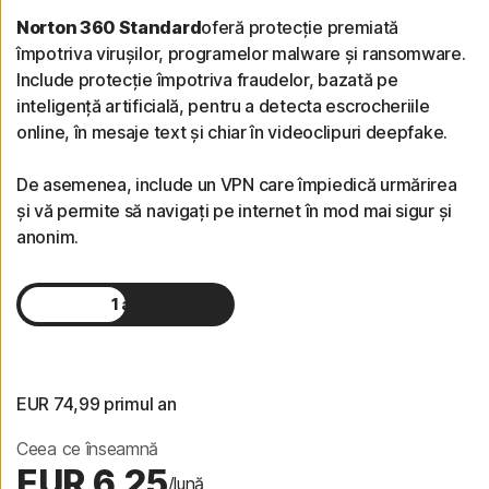
Norton 360 Standard
oferă protecție premiată
împotriva virușilor, programelor malware și ransomware.
Include protecție împotriva fraudelor, bazată pe
inteligență artificială, pentru a detecta escrocheriile
online, în mesaje text și chiar în videoclipuri deepfake.
De asemenea, include un VPN care împiedică urmărirea
și vă permite să navigați pe internet în mod mai sigur și
anonim.
1 an
2 ani
EUR 74,99
 primul an
Ceea ce înseamnă
EUR 6,25
/lună