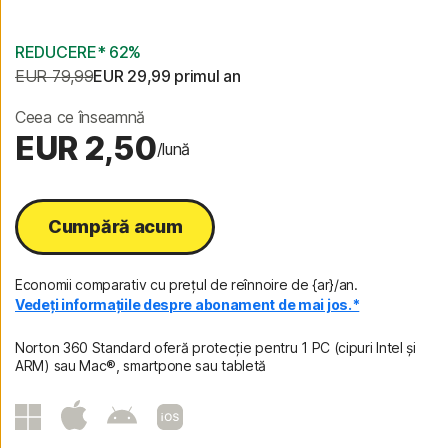
2 ani
REDUCERE* 62%
EUR 79,99
EUR 29,99
 primul an
Ceea ce înseamnă
EUR 2,50
/lună
Cumpără acum
Economii comparativ cu prețul de reînnoire de {ar}/an.
Vedeți informațiile despre abonament de mai jos.*
Norton 360 Standard oferă protecție pentru 1 PC (cipuri Intel și
ARM) sau Mac®, smartpone sau tabletă