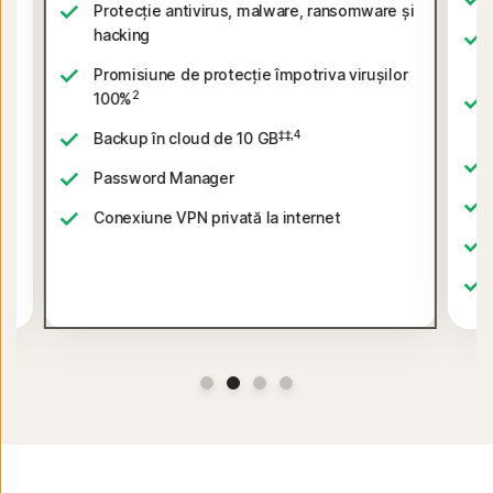
Protecție antivirus, malware, ransomware și
hacking
și
Promisiune de protecție împotriva virușilor
2
100%
r
‡‡,4
Backup în cloud de 10 GB
Password Manager
Conexiune VPN privată la internet