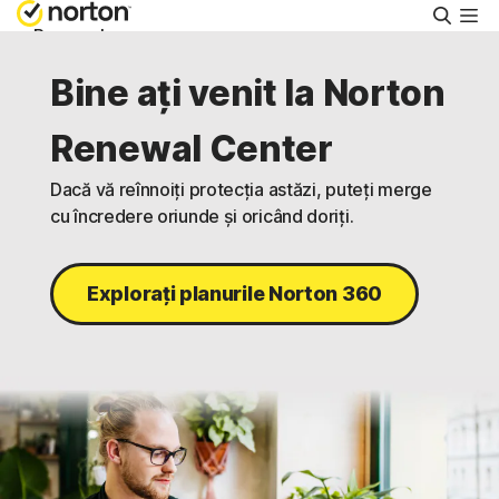
Căuta
Personal
Bine ați venit la Norton
Întreprinderi mici
Renewal Center
Asistență
Dacă vă reînnoiți protecția astăzi, puteți merge
cu încredere oriunde și oricând doriți.
Încercați Gratuit
Explorați planurile Norton 360
România
Conectare