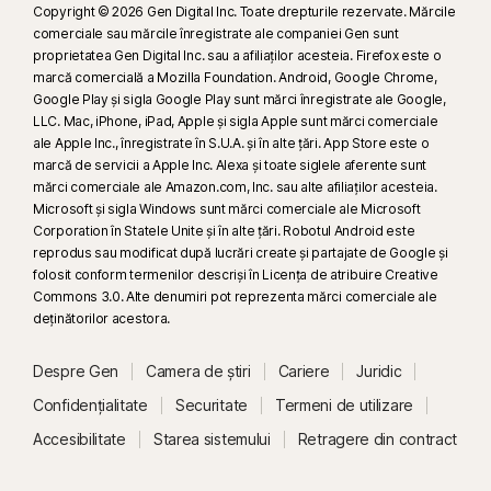
Copyright © 2026 Gen Digital Inc. Toate drepturile rezervate. Mărcile
comerciale sau mărcile înregistrate ale companiei Gen sunt
proprietatea Gen Digital Inc. sau a afiliaților acesteia. Firefox este o
marcă comercială a Mozilla Foundation. Android, Google Chrome,
Google Play și sigla Google Play sunt mărci înregistrate ale Google,
LLC. Mac, iPhone, iPad, Apple și sigla Apple sunt mărci comerciale
ale Apple Inc., înregistrate în S.U.A. și în alte țări. App Store este o
marcă de servicii a Apple Inc. Alexa și toate siglele aferente sunt
mărci comerciale ale Amazon.com, Inc. sau alte afiliaților acesteia.
Microsoft și sigla Windows sunt mărci comerciale ale Microsoft
Corporation în Statele Unite și în alte țări. Robotul Android este
reprodus sau modificat după lucrări create și partajate de Google și
folosit conform termenilor descriși în Licența de atribuire Creative
Commons 3.0. Alte denumiri pot reprezenta mărci comerciale ale
deţinătorilor acestora.
Despre Gen
Camera de știri
Cariere
Juridic
Confidențialitate
Securitate
Termeni de utilizare
Accesibilitate
Starea sistemului
Retragere din contract