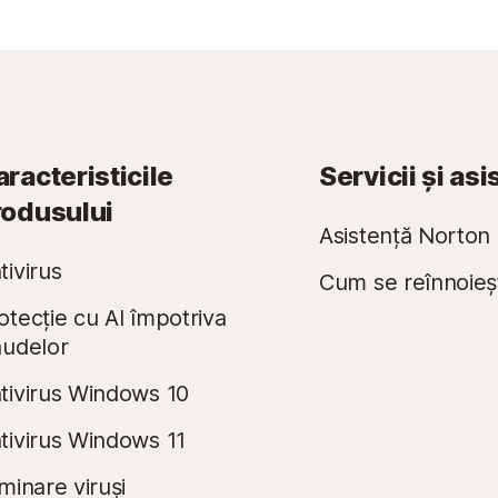
racteristicile
Servicii și as
rodusului
Asistență Norton
tivirus
Cum se reînnoieș
otecție cu AI împotriva
audelor
tivirus Windows 10
tivirus Windows 11
iminare viruși