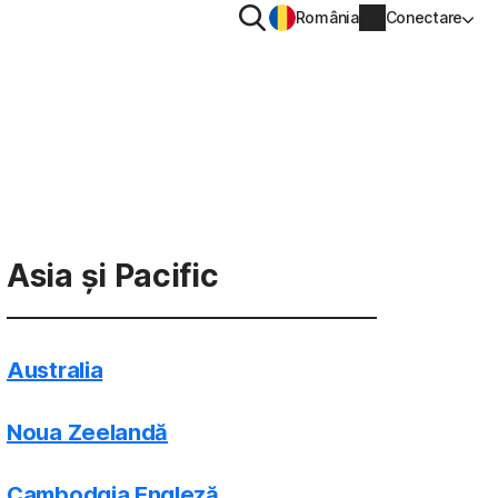
Căutare
România
Conectare
IV
CONFIDENȚIALITATE
Norton VPN
entru
Informații cont
Asia și Pacific
entru
Informații de facturare
Reînnoire
Australia
Istoric comenzi
Noua Zeelandă
Introduceți cheia de produs
Cambodgia Engleză