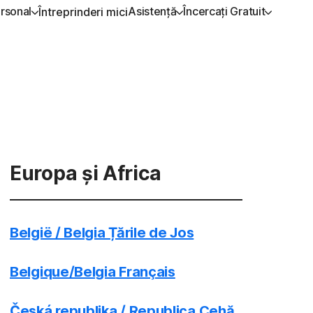
rsonal
Asistență
Încercați Gratuit
Întreprinderi mici
ȚI ASISTENȚĂ
ONAMENTE-ALL-IN-ONE
ÎNCERCAȚI GRATUIT
ÎNVĂȚAȚI
SECURITATE DISPOZIT
ă clienți
rton 360 Premium
Versiuni gratuite
Cum se reînnoiește
Norton AntiVirus Plus
rton 360 Deluxe
Norton Mobile Security p
Android™
rton 360 Standard
Europa și Africa
Norton Mobile Security p
rton 360 for Gamers
iOS™
België / Belgia Țările de Jos
Toate produsele și serviciile
Belgique/Belgia Français
Česká republika / Republica Cehă