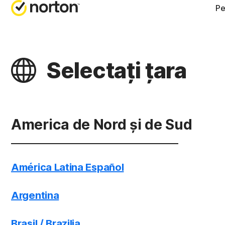
Pe
OBȚINE
AB
Selectați țara
Asistenț
No
No
No
America de Nord și de Sud
No
América Latina Español
Argentina
Brasil / Brazilia