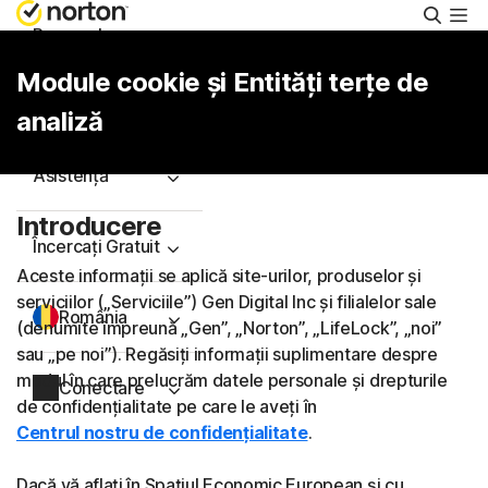
Căuta
Personal
Module cookie și Entități terțe de
Întreprinderi mici
analiză
Asistență
Introducere
Încercați Gratuit
Aceste informații se aplică site-urilor, produselor și
serviciilor („Serviciile”) Gen Digital Inc și filialelor sale
România
(denumite împreună „Gen”, „Norton”, „LifeLock”, „noi”
sau „pe noi”). Regăsiți informații suplimentare despre
modul în care prelucrăm datele personale și drepturile
Conectare
de confidențialitate pe care le aveți în
Centrul nostru de confidențialitate
.
Dacă vă aflați în Spațiul Economic European și cu