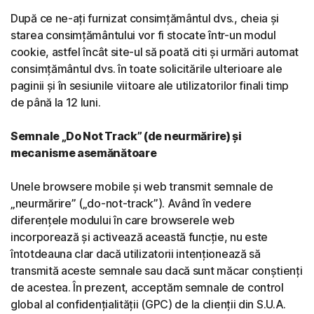
După ce ne-ați furnizat consimțământul dvs., cheia și
starea consimțământului vor fi stocate într-un modul
cookie, astfel încât site-ul să poată citi și urmări automat
consimțământul dvs. în toate solicitările ulterioare ale
paginii și în sesiunile viitoare ale utilizatorilor finali timp
de până la 12 luni.
Semnale „Do Not Track” (de neurmărire) și
mecanisme asemănătoare
Unele browsere mobile și web transmit semnale de
„neurmărire” („do-not-track”). Având în vedere
diferențele modului în care browserele web
incorporează și activează această funcție, nu este
întotdeauna clar dacă utilizatorii intenționează să
transmită aceste semnale sau dacă sunt măcar conștienți
de acestea. În prezent, acceptăm semnale de control
global al confidențialității (GPC) de la clienții din S.U.A.