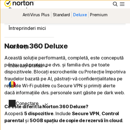
Căuta
Personal
AntiVirus Plus
Standard
Deluxe
Premium
Întreprinderi mici
Norton 360 Deluxe
Asistență
Această soluție performantă, completă, este concepută
pentru a vă proteja pe dvs. și familia dvs. pe toate
Încercați Gratuit
dispozitivele. Blocați escrocheriile cu Protecție împotriva
fraudelor bazată pe AI, păstrați-vă confidențialitatea pe
rețelele Wi-Fi publice cu Secure VPN și primiți alerte
dacă informațiile dvs. personale sunt găsite pe dark web.
Conectare
Ce este diferit la Norton 360 Deluxe?
Acoperă
5 dispozitive
. Include
Secure VPN
,
Control
parental
și
50GB spațiu de copie de rezervă în cloud
.