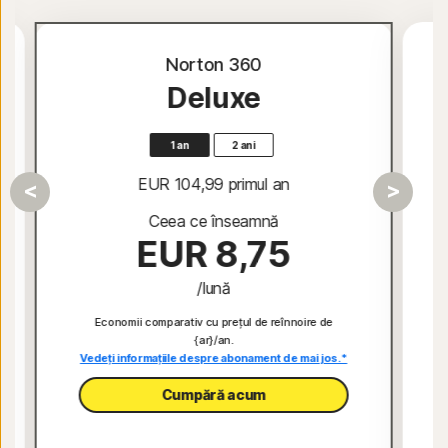
Norton 360
Deluxe
1 an
2 ani
EUR 104,99
 primul an
Ceea ce înseamnă
EUR 8,75
/lună
Economii comparativ cu prețul de reînnoire de
{ar}/an.
Vedeți informațiile despre abonament de mai jos.*
Cumpără acum