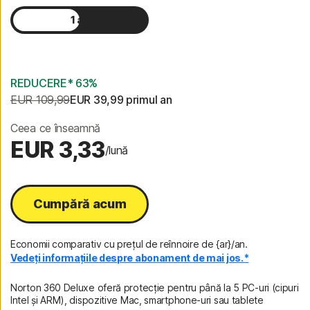
1 an
2 ani
REDUCERE* 63%
EUR 109,99
EUR 39,99
 primul an
Ceea ce înseamnă
EUR 3,33
/lună
Cumpără acum
Economii comparativ cu prețul de reînnoire de {ar}/an.
Vedeți informațiile despre abonament de mai jos.*
Norton 360 Deluxe oferă protecție pentru până la 5 PC-uri (cipuri
Intel și ARM), dispozitive Mac, smartphone-uri sau tablete