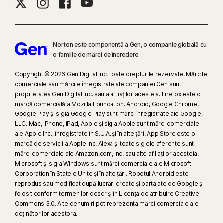
încorporate în alte site-uri web sau bloguri) și pe Hulu.com (dar numai pe
Windows). Această caracteristică nu funcționează prin aplicațiile YouTube
sau Hulu.
Norton este componentă a Gen, o companie globală cu
o familie de mărci de încredere.
9
Pe baza unui test al altor opt produse VPN de top selectate de Gen din
raportul despre Parametri de referință pentru performanțele produselor
Copyright © 2026 Gen Digital Inc. Toate drepturile rezervate. Mărcile
VPN, realizat de PassMark Software, la cererea Gen, în noiembrie 2023.
comerciale sau mărcile înregistrate ale companiei Gen sunt
proprietatea Gen Digital Inc. sau a afiliaților acesteia. Firefox este o
marcă comercială a Mozilla Foundation. Android, Google Chrome,
16
Pentru a suprima majoritatea alertelor pentru Windows, trebuie să fie
Google Play și sigla Google Play sunt mărci înregistrate ale Google,
utilizat modul ecran complet.
LLC. Mac, iPhone, iPad, Apple și sigla Apple sunt mărci comerciale
ale Apple Inc., înregistrate în S.U.A. și în alte țări. App Store este o
marcă de servicii a Apple Inc. Alexa și toate siglele aferente sunt
23
Protecția automată împotriva deepfake funcționează doar pentru
mărci comerciale ale Amazon.com, Inc. sau alte afiliaților acesteia.
videoclipuri în limba engleză, pe platformele video/rețelele de socializare
Microsoft și sigla Windows sunt mărci comerciale ale Microsoft
acceptate; pe celelalte platforme, folosiți scanarea manuală. Necesită
Corporation în Statele Unite și în alte țări. Robotul Android este
Windows 11 sau o versiune ulterioară și un browser acceptat. În plus,
reprodus sau modificat după lucrări create și partajate de Google și
detecția automată necesită un PC AI (CPU de minimum 8 nuclee
folosit conform termenilor descriși în Licența de atribuire Creative
Commons 3.0. Alte denumiri pot reprezenta mărci comerciale ale
Qualcomm sau Intel, 16 GB RAM) sau un PC non-AI (CPU de minimum 6
deţinătorilor acestora.
nuclee de la orice marcă, 16 GB RAM). Pe PC-urile non-AI cu CPU de