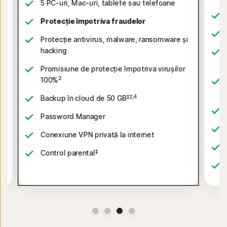
5 PC-uri, Mac-uri, tablete sau telefoane
Protecție împotriva fraudelor
Protecție antivirus, malware, ransomware și
hacking
i
Promisiune de protecție împotriva virușilor
2
100%
‡‡,4
Backup în cloud de 50 GB
Password Manager
Conexiune VPN privată la internet
‡
Control parental