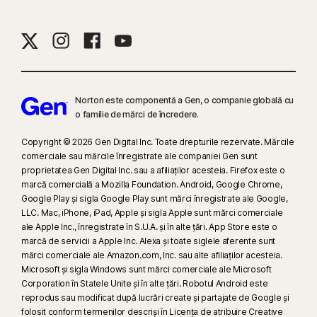
Norton este componentă a Gen, o companie globală cu
o familie de mărci de încredere.
Copyright © 2026 Gen Digital Inc. Toate drepturile rezervate. Mărcile
comerciale sau mărcile înregistrate ale companiei Gen sunt
proprietatea Gen Digital Inc. sau a afiliaților acesteia. Firefox este o
marcă comercială a Mozilla Foundation. Android, Google Chrome,
Google Play și sigla Google Play sunt mărci înregistrate ale Google,
LLC. Mac, iPhone, iPad, Apple și sigla Apple sunt mărci comerciale
ale Apple Inc., înregistrate în S.U.A. și în alte țări. App Store este o
marcă de servicii a Apple Inc. Alexa și toate siglele aferente sunt
mărci comerciale ale Amazon.com, Inc. sau alte afiliaților acesteia.
Microsoft și sigla Windows sunt mărci comerciale ale Microsoft
Corporation în Statele Unite și în alte țări. Robotul Android este
reprodus sau modificat după lucrări create și partajate de Google și
folosit conform termenilor descriși în Licența de atribuire Creative