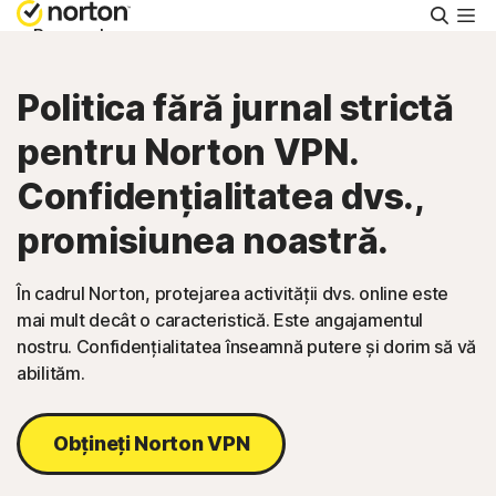
Căuta
Personal
Politica fără jurnal strictă
Întreprinderi mici
pentru Norton VPN.
Asistență
Confidențialitatea dvs.,
promisiunea noastră.
Încercați Gratuit
În cadrul Norton, protejarea activității dvs. online este
mai mult decât o caracteristică. Este angajamentul
România
nostru. Confidențialitatea înseamnă putere și dorim să vă
abilităm.
Conectare
Obțineți Norton VPN