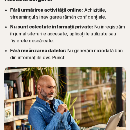
Fără urmărirea activității online:
Achizițiile,
streamingul și navigarea rămân confidențiale.
Nu sunt colectate informații private:
Nu înregistrăm
în jurnal site-urile accesate, aplicațiile utilizate sau
fișierele descărcate.
Fără revânzarea datelor:
Nu generăm niciodată bani
din informațiile dvs. Punct.