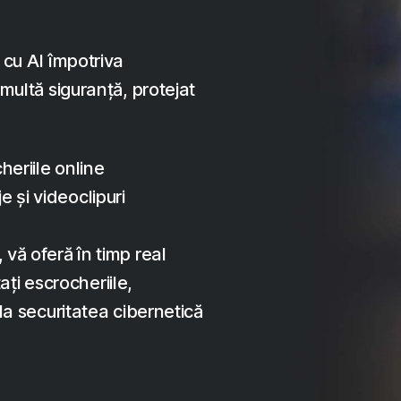
 cu AI împotriva
multă siguranță, protejat
heriile online
 și videoclipuri
 vă oferă în timp real
i escrocheriile,
 la securitatea cibernetică