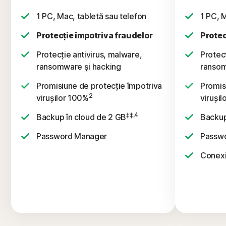
1 PC, Mac, tabletă sau telefon
1 PC, M
Protecție împotriva fraudelor
Protec
Protecție antivirus, malware,
Protecț
ransomware și hacking
ransom
Promisiune de protecție împotriva
Promis
2
virușilor 100%
viruși
‡‡,4
Backup în cloud de 2 GB
Backup
Password Manager
Passw
Conexi