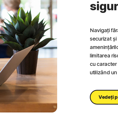
sigur
Navigați făr
securizat și
amenințărilo
limitarea ri
cu caracter
utilizând u
Vedeți p