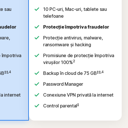
te sau
10 PC-uri, Mac-uri, tablete sau
telefoane
raudelor
Protecție împotriva fraudelor
ware,
Protecție antivirus, malware,
ransomware și hacking
 împotriva
Promisiune de protecție împotriva
2
virușilor 100%
‡‡,4
‡‡,4
GB
Backup în cloud de 75 GB
Password Manager
a internet
Conexiune VPN privată la internet
‡
Control parental