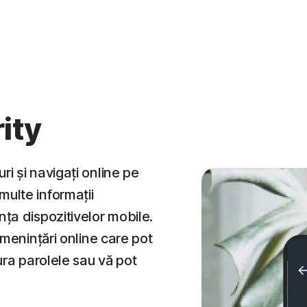
ity
i și navigați online pe
multe informații
nța dispozitivelor mobile.
amenințări online care pot
ura parolele sau vă pot