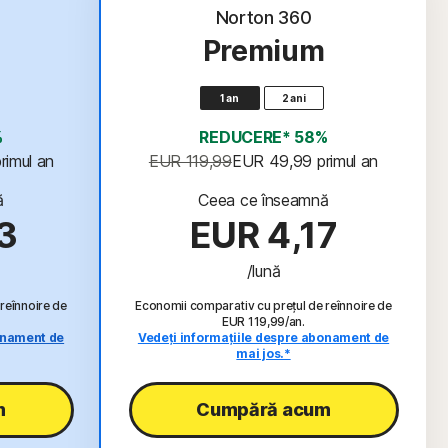
eț
Norton 360
Premium
1 an
2 ani
%
REDUCERE* 58%
primul an
EUR 119,99
EUR 49,99
 primul an
ă
Ceea ce înseamnă
3
EUR 4,17
/lună
reînnoire de
Economii comparativ cu prețul de reînnoire de
EUR 119,99/an.
onament de
Vedeți informațiile despre abonament de
mai jos.*
m
Cumpără acum