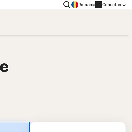
Căutare
România
Conectare
IV
CONFIDENȚIALITATE
Norton VPN
entru
le
Informații cont
entru
Informații de facturare
Reînnoire
Istoric comenzi
Introduceți cheia de produs