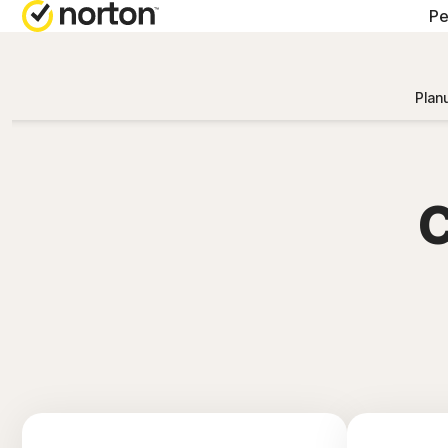
Pe
OBȚINE
AB
Plan
Asistenț
No
No
C
No
No