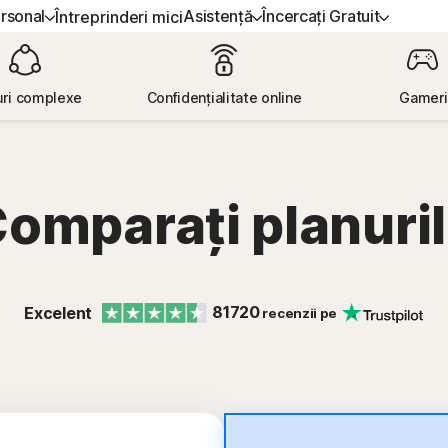
rsonal
Asistență
Încercați Gratuit
Întreprinderi mici
ȚI ASISTENȚĂ
ONAMENTE-ALL-IN-ONE
ÎNCERCAȚI GRATUIT
ÎNVĂȚAȚI
SECURITATE DISPOZIT
uri complexe
Confidențialitate online
Gameri
ă clienți
rton 360 Premium
Versiuni gratuite
Cum se reînnoiește
Norton AntiVirus Plus
rton 360 Deluxe
Norton Mobile Security p
omparați planuri
Android™
rton 360 Standard
Norton Mobile Security p
rton 360 for Gamers
iOS™
81720
Excelent
recenzii pe
Toate produsele și serviciile