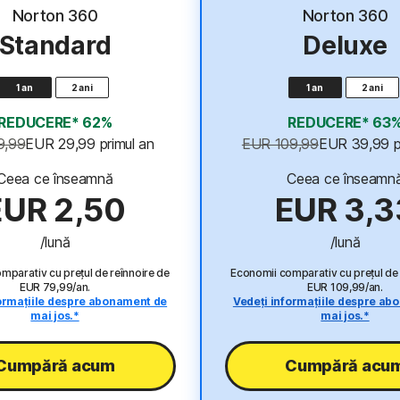
Cel mai bun pr
Norton 360
Norton 360
Standard
Deluxe
1 an
2 ani
1 an
2 ani
REDUCERE* 62%
REDUCERE* 63
9,99
EUR 29,99
 primul an
EUR 109,99
EUR 39,99
 
Ceea ce înseamnă
Ceea ce înseamn
EUR 2,50
EUR 3,3
/lună
/lună
mparativ cu prețul de reînnoire de
Economii comparativ cu prețul de 
EUR 79,99/an.
EUR 109,99/an.
formațiile despre abonament de
Vedeți informațiile despre ab
mai jos.*
mai jos.*
Cumpără acum
Cumpără acu