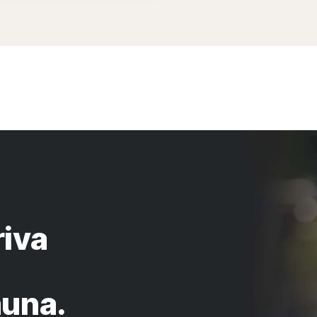
riva
auna.