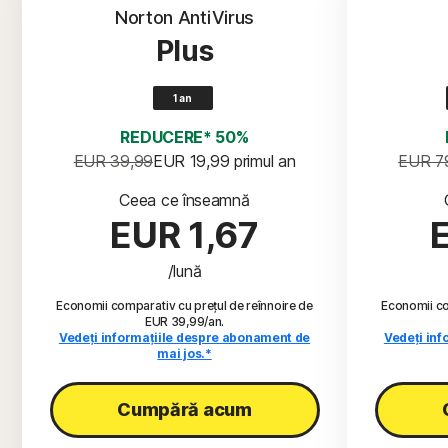
Norton AntiVirus
Plus
1 an
REDUCERE* 50%
EUR 39,99
EUR 19,99
 primul an
EUR 7
Ceea ce înseamnă
EUR 1,67
/lună
Economii comparativ cu prețul de reînnoire de
Economii co
EUR 39,99/an.
Vedeți informațiile despre abonament de
Vedeți in
mai jos.*
Cumpără acum