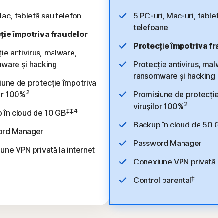
ac, tabletă sau telefon
5 PC-uri, Mac-uri, table
telefoane
ție împotriva fraudelor
Protecție împotriva f
ie antivirus, malware,
ware și hacking
Protecție antivirus, mal
ransomware și hacking
iune de protecție împotriva
2
lor 100%
Promisiune de protecție
2
virușilor 100%
‡‡,4
 în cloud de 10 GB
Backup în cloud de 50 
ord Manager
Password Manager
une VPN privată la internet
Conexiune VPN privată l
‡
Control parental