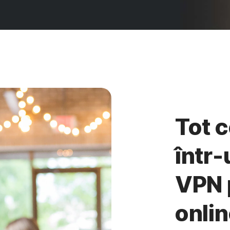
Tot c
într-
VPN 
onli